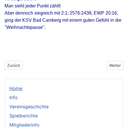
Man sieht jeder Punkt zählt!
Aber dennoch siegreich mit 2:1; 2576:2438, EWP 20:16,
ging der KSV Bad Camberg mit einem guten Gefühl in die
"Weihnachtspause".
Vorheriger Beitrag: 19.01.2020 LP Limburg 2 - KSV Bad Camberg
Nächster 
Zurück
Weiter
Home
Info
Vereinsgeschichte
Spielberichte
Mitgliederinfo